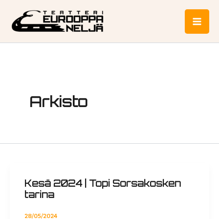
Siirry
Post
Mai
sisältöön
pagination
Me
Arkisto
Kesä 2024 | Topi Sorsakosken
tarina
28/05/2024