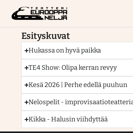
Siirry
sisältöön
Esityskuvat
Hukassa on hyvä paikka
TE4 Show: Olipa kerran revyy
Kesä 2026 | Perhe edellä puuhun
Nelospelit - improvisaatioteatteri
Kikka - Halusin viihdyttää