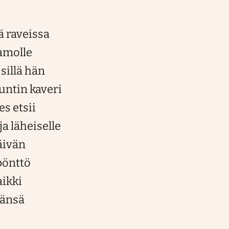
ä raveissa
amolle
sillä hän
Juntin kaveri
s etsii
a läheiselle
äivän
pönttö
aikki
vänsä