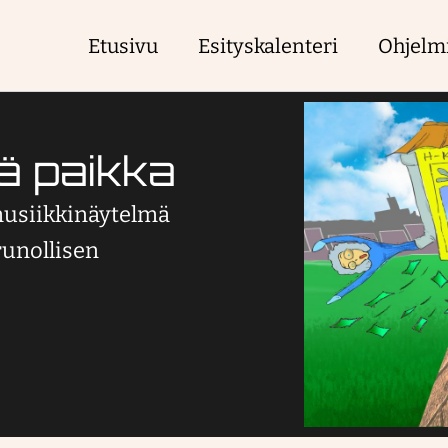
Etusivu
Esityskalenteri
Ohjelm
ä paikka
musiikkinäytelmä
runollisen