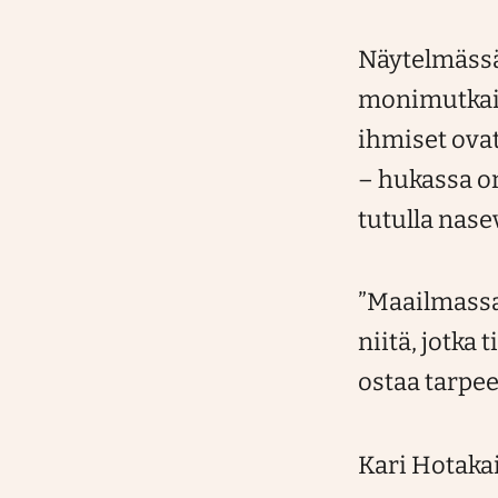
Näytelmässä
monimutkaist
ihmiset ova
– hukassa on
tutulla nase
”Maailmassa 
niitä, jotka 
ostaa tarpee
Kari Hotakai