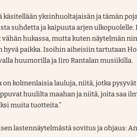
 käsitellään yksinhuoltajaisän ja tämän poj
a suhdetta ja kaipuuta arjen ulkopuolelle.
t vähän hukassa, mutta kuten näytelmän nim
 hyvä paikka. Isoihin aiheisiin tartutaan H
valla huumorilla ja Iiro Rantalan musiikilla.
on kolmenlaisia lauluja, niitä, jotka pysyvät
tippuvat huulilta maahan ja niitä, joita saa il
ksi muita tuotteita.”
sen lastennäytelmästä sovitus ja ohjaus: Ant