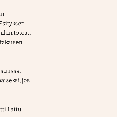
an
 Esityksen
ikin toteaa
otakaisen
 suussa,
maiseksi, jos
ti Lattu.