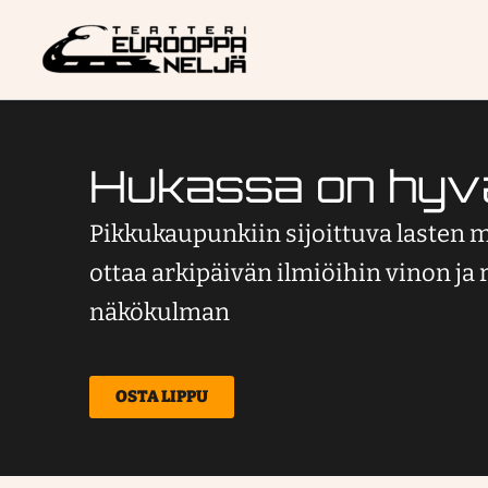
Siirry
sisältöön
Hukassa on hyv
Pikkukaupunkiin sijoittuva lasten 
ottaa arkipäivän ilmiöihin vinon ja 
näkökulman
OSTA LIPPU