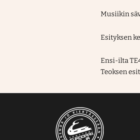
Musiikin säve
Esityksen ke
Ensi-ilta TE
Teoksen esi