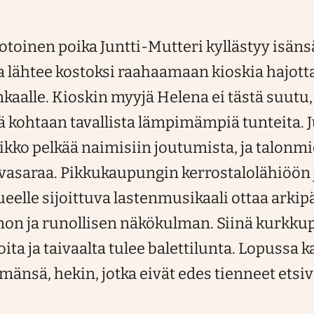
oinen poika Juntti-Mutteri kyllästyy isäns
a lähtee kostoksi raahaamaan kioskia hajott
aalle. Kioskin myyjä Helena ei tästä suutu, 
ää kohtaan tavallista lämpimämpiä tunteita. 
ko pelkää naimisiin joutumista, ja talonmie
asaraa. Pikkukaupungin kerrostalolähiöön j
ueelle sijoittuva lastenmusikaali ottaa arkip
inon ja runollisen näkökulman. Siinä kurkku
ita ja taivaalta tulee balettilunta. Lopussa k
imänsä, hekin, jotka eivät edes tienneet etsi