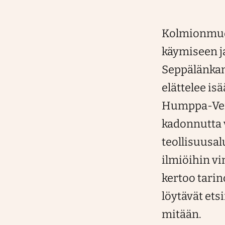
Kolmionmuot
käymiseen j
Seppälänkank
elättelee is
Humppa-Veik
kadonnutta v
teollisuusal
ilmiöihin v
kertoo tarino
löytävät ets
mitään.