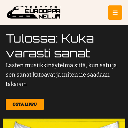
Siirry
Mai
sisältöön
Me
Tulossa: Kuka
varasti sanat
Lasten musiikkinäytelmä siitä, kun satu ja
sen sanat katoavat ja miten ne saadaan
takaisin
OSTA LIPPU