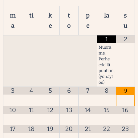
m
ti
k
t
p
la
s
a
e
o
e
u
1
2
Muura
me:
Perhe
edellä
puuhun,
(yönäyt
ös)
3
4
5
6
7
8
9
10
11
12
13
14
15
16
17
18
19
20
21
22
23