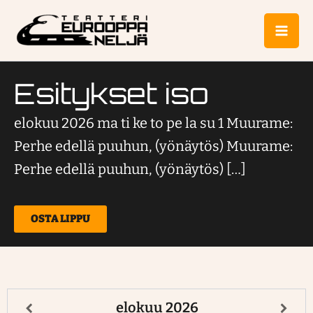
Siirry
Mai
sisältöön
Me
Esitykset iso
elokuu 2026 ma ti ke to pe la su 1 Muurame:
Perhe edellä puuhun, (yönäytös) Muurame:
Perhe edellä puuhun, (yönäytös) […]
OSTA LIPPU
elokuu
2026